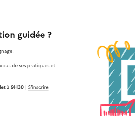
tion guidée ?
gnage.
-vous de ses pratiques et
llet à 9H30
|
S'inscrire